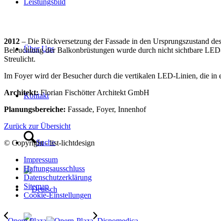
Leistungsbild
2012
– Die Rückversetzung der Fassade in den Ursprungszustand des
Über Uns
Beleuchtung der Balkonbrüstungen wurde durch nicht sichtbare LED-L
Streulicht.
Im Foyer wird der Besucher durch die vertikalen LED-Linien, die in 
Architekt:
Florian Fischötter Architekt GmbH
Kontakt
Planungsbereiche:
Fassade, Foyer, Innenhof
Zurück zur Übersicht
Suche
© Copyright - list-lichtdesign
Impressum
Haftungsausschluss
Datenschutzerklärung
Sitemap
Cookie-Einstellungen
Opern Plaza
Dispomedica